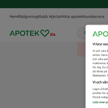
Hem
Rådgivning
Klubb Hjärtat
Hitta apotek
Kundservice
Vad letar
Vi bryr os
Vi och våra
enhet. Genom
och våra par
inaktiveras 
för dig. Du 
att klicka p
Webbplats. M
Vi och vår
Lagra och/el
profiler för
Förstå målgr
Lista över p