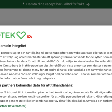
💊 Hämta dina recept här -
alltid fri frakt
 du efter idag?
s om din integritet
Unknown error
1
partners lagrar och får tillgång till personuppgifter som webbläsardata eller unika iden
 att välja Jag accepterar tillåter du att spårningstekniker används för de syften som 
tners behandlar data för att tillhandahålla”. Om du väljer Avvisa alla eller återkallar dit
de. Om spårare är inaktiverade kan visst innehåll och vissa annonser som du ser vara m
kan återkomma till denna meny för att ändra dina val eller återkalla ditt samtycke när 
å länken Anpassa cookieinställningar längst ned på webbsidan. Dina val kommer att ha e
er information finns i vår integritetspolicy.
a partners behandlar data för att tillhandahålla:
ler få åtkomst till information på en enhet. Använda begränsade data för att välja rekl
 personaliserad reklam. Använda profiler för att välja personaliserad reklam. Mäta reklam
upper genom statistik eller kombinationer av data från olika källor. Utveckla och förbättr
artner (leverantörer)