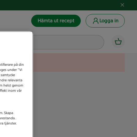
Hämta ut recept
Logga in
tifierare på din
anges under ”Vi
t samtycke
indre relevanta
som helst genom
ffekt inom vår
am. Skapa
prestanda.
a tjänster.