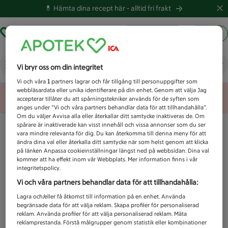
💊 Hämta dina recept här -
alltid fri frakt
Hämta ut recept
Logga in
Vad letar du efter idag?
Vi bryr oss om din integritet
Vi och våra
1
partners lagrar och får tillgång till personuppgifter som
webbläsardata eller unika identifierare på din enhet. Genom att välja Jag
Unknown error
accepterar tillåter du att spårningstekniker används för de syften som
anges under ”Vi och våra partners behandlar data för att tillhandahålla”.
Om du väljer Avvisa alla eller återkallar ditt samtycke inaktiveras de. Om
spårare är inaktiverade kan visst innehåll och vissa annonser som du ser
vara mindre relevanta för dig. Du kan återkomma till denna meny för att
ändra dina val eller återkalla ditt samtycke när som helst genom att klicka
på länken Anpassa cookieinställningar längst ned på webbsidan. Dina val
kommer att ha effekt inom vår Webbplats. Mer information finns i vår
integritetspolicy.
Vi och våra partners behandlar data för att tillhandahålla:
Lagra och/eller få åtkomst till information på en enhet. Använda
begränsade data för att välja reklam. Skapa profiler för personaliserad
reklam. Använda profiler för att välja personaliserad reklam. Mäta
reklamprestanda. Förstå målgrupper genom statistik eller kombinationer