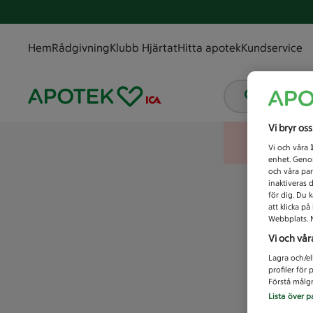
Hem
Rådgivning
Klubb Hjärtat
Hitta apotek
Kundservice
Vad letar
Vi bryr os
Vi och våra
enhet. Genom
och våra par
inaktiveras 
för dig. Du 
att klicka p
Webbplats. M
Vi och vår
Lagra och/el
profiler för
Förstå målgr
Lista över p