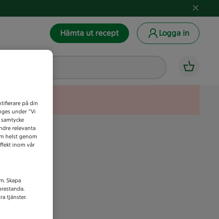
Hämta ut recept
Logga in
tifierare på din
anges under ”Vi
t samtycke
indre relevanta
som helst genom
ffekt inom vår
am. Skapa
prestanda.
a tjänster.