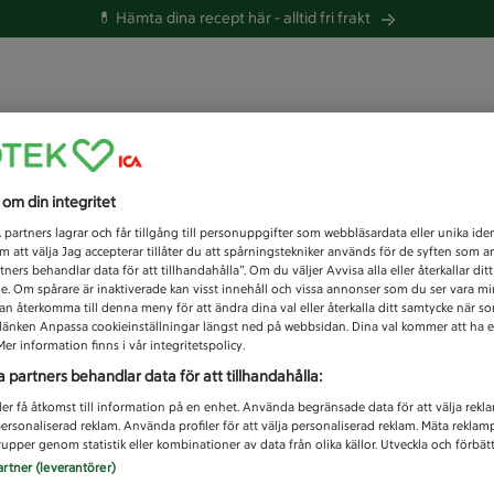
💊 Hämta dina recept här -
alltid fri frakt
 du efter idag?
s om din integritet
Unknown error
1
partners lagrar och får tillgång till personuppgifter som webbläsardata eller unika iden
 att välja Jag accepterar tillåter du att spårningstekniker används för de syften som 
tners behandlar data för att tillhandahålla”. Om du väljer Avvisa alla eller återkallar dit
de. Om spårare är inaktiverade kan visst innehåll och vissa annonser som du ser vara m
kan återkomma till denna meny för att ändra dina val eller återkalla ditt samtycke när 
å länken Anpassa cookieinställningar längst ned på webbsidan. Dina val kommer att ha e
er information finns i vår integritetspolicy.
a partners behandlar data för att tillhandahålla:
ler få åtkomst till information på en enhet. Använda begränsade data för att välja rekl
 personaliserad reklam. Använda profiler för att välja personaliserad reklam. Mäta reklam
upper genom statistik eller kombinationer av data från olika källor. Utveckla och förbättr
artner (leverantörer)