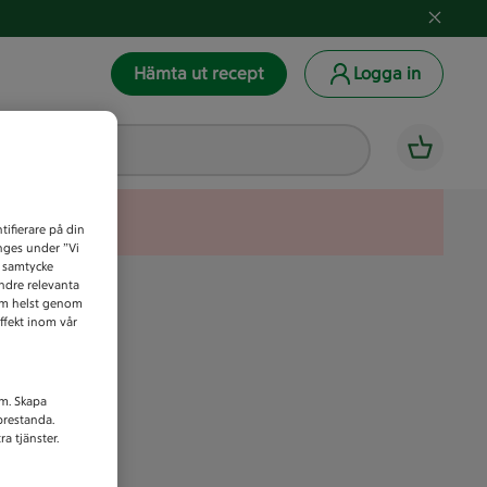
Hämta ut recept
Logga in
tifierare på din
anges under ”Vi
t samtycke
indre relevanta
som helst genom
ffekt inom vår
am. Skapa
prestanda.
a tjänster.