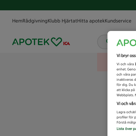
Hem
Rådgivning
Klubb Hjärtat
Hitta apotek
Kundservice
Vad letar
Vi bryr os
Vi och våra
enhet. Genom
och våra par
inaktiveras 
för dig. Du 
att klicka p
Webbplats. M
Vi och vår
Lagra och/el
profiler för
Förstå målgr
Lista över p