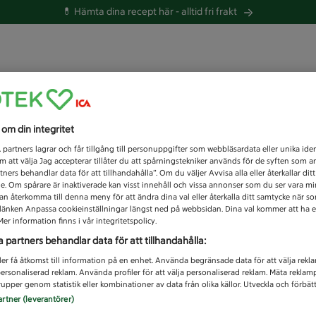
💊 Hämta dina recept här -
alltid fri frakt
 du efter idag?
s om din integritet
Unknown error
1
partners lagrar och får tillgång till personuppgifter som webbläsardata eller unika iden
 att välja Jag accepterar tillåter du att spårningstekniker används för de syften som 
tners behandlar data för att tillhandahålla”. Om du väljer Avvisa alla eller återkallar dit
de. Om spårare är inaktiverade kan visst innehåll och vissa annonser som du ser vara m
kan återkomma till denna meny för att ändra dina val eller återkalla ditt samtycke när 
å länken Anpassa cookieinställningar längst ned på webbsidan. Dina val kommer att ha e
er information finns i vår integritetspolicy.
a partners behandlar data för att tillhandahålla:
ler få åtkomst till information på en enhet. Använda begränsade data för att välja rekl
 personaliserad reklam. Använda profiler för att välja personaliserad reklam. Mäta reklam
upper genom statistik eller kombinationer av data från olika källor. Utveckla och förbättr
artner (leverantörer)