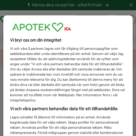
💊 Hämta dina recept här -
alltid fri frakt
Hämta ut recept
Logga in
Vad letar du efter idag?
Vi bryr oss om din integritet
Vi och våra
1
partners lagrar och får tillgång till personuppgifter som
webbläsardata eller unika identifierare på din enhet. Genom att välja Jag
Unknown error
accepterar tillåter du att spårningstekniker används för de syften som
anges under ”Vi och våra partners behandlar data för att tillhandahålla”.
Om du väljer Avvisa alla eller återkallar ditt samtycke inaktiveras de. Om
spårare är inaktiverade kan visst innehåll och vissa annonser som du ser
vara mindre relevanta för dig. Du kan återkomma till denna meny för att
ändra dina val eller återkalla ditt samtycke när som helst genom att klicka
på länken Anpassa cookieinställningar längst ned på webbsidan. Dina val
kommer att ha effekt inom vår Webbplats. Mer information finns i vår
integritetspolicy.
Vi och våra partners behandlar data för att tillhandahålla:
Lagra och/eller få åtkomst till information på en enhet. Använda
begränsade data för att välja reklam. Skapa profiler för personaliserad
reklam. Använda profiler för att välja personaliserad reklam. Mäta
reklamprestanda. Förstå målgrupper genom statistik eller kombinationer