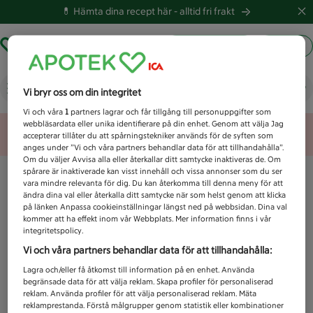
💊 Hämta dina recept här -
alltid fri frakt
Hämta ut recept
Logga in
Vad letar du efter idag?
Vi bryr oss om din integritet
Vi och våra
1
partners lagrar och får tillgång till personuppgifter som
webbläsardata eller unika identifierare på din enhet. Genom att välja Jag
Unknown error
accepterar tillåter du att spårningstekniker används för de syften som
anges under ”Vi och våra partners behandlar data för att tillhandahålla”.
Om du väljer Avvisa alla eller återkallar ditt samtycke inaktiveras de. Om
spårare är inaktiverade kan visst innehåll och vissa annonser som du ser
vara mindre relevanta för dig. Du kan återkomma till denna meny för att
ändra dina val eller återkalla ditt samtycke när som helst genom att klicka
på länken Anpassa cookieinställningar längst ned på webbsidan. Dina val
kommer att ha effekt inom vår Webbplats. Mer information finns i vår
integritetspolicy.
Vi och våra partners behandlar data för att tillhandahålla:
Lagra och/eller få åtkomst till information på en enhet. Använda
begränsade data för att välja reklam. Skapa profiler för personaliserad
reklam. Använda profiler för att välja personaliserad reklam. Mäta
reklamprestanda. Förstå målgrupper genom statistik eller kombinationer