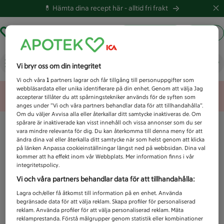
💊 Hämta dina recept här -
alltid fri frakt
Hämta ut recept
Logga in
Vad letar du efter idag?
Vi bryr oss om din integritet
Vi och våra
1
partners lagrar och får tillgång till personuppgifter som
webbläsardata eller unika identifierare på din enhet. Genom att välja Jag
Unknown error
accepterar tillåter du att spårningstekniker används för de syften som
anges under ”Vi och våra partners behandlar data för att tillhandahålla”.
Om du väljer Avvisa alla eller återkallar ditt samtycke inaktiveras de. Om
spårare är inaktiverade kan visst innehåll och vissa annonser som du ser
vara mindre relevanta för dig. Du kan återkomma till denna meny för att
ändra dina val eller återkalla ditt samtycke när som helst genom att klicka
på länken Anpassa cookieinställningar längst ned på webbsidan. Dina val
kommer att ha effekt inom vår Webbplats. Mer information finns i vår
integritetspolicy.
Vi och våra partners behandlar data för att tillhandahålla:
Lagra och/eller få åtkomst till information på en enhet. Använda
begränsade data för att välja reklam. Skapa profiler för personaliserad
reklam. Använda profiler för att välja personaliserad reklam. Mäta
reklamprestanda. Förstå målgrupper genom statistik eller kombinationer