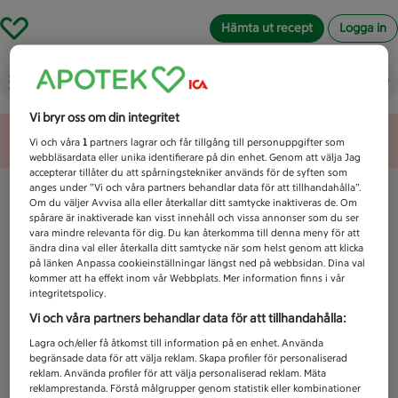
Hämta ut recept
Logga in
Vad letar du efter idag?
Vi bryr oss om din integritet
Unknown error
Vi och våra
1
partners lagrar och får tillgång till personuppgifter som
webbläsardata eller unika identifierare på din enhet. Genom att välja Jag
accepterar tillåter du att spårningstekniker används för de syften som
anges under ”Vi och våra partners behandlar data för att tillhandahålla”.
Om du väljer Avvisa alla eller återkallar ditt samtycke inaktiveras de. Om
spårare är inaktiverade kan visst innehåll och vissa annonser som du ser
vara mindre relevanta för dig. Du kan återkomma till denna meny för att
ändra dina val eller återkalla ditt samtycke när som helst genom att klicka
på länken Anpassa cookieinställningar längst ned på webbsidan. Dina val
kommer att ha effekt inom vår Webbplats. Mer information finns i vår
integritetspolicy.
Vi och våra partners behandlar data för att tillhandahålla:
Lagra och/eller få åtkomst till information på en enhet. Använda
begränsade data för att välja reklam. Skapa profiler för personaliserad
reklam. Använda profiler för att välja personaliserad reklam. Mäta
reklamprestanda. Förstå målgrupper genom statistik eller kombinationer