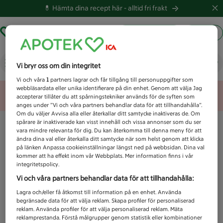
💊 Hämta dina recept här -
alltid fri frakt
Hämta ut recept
Logga in
Vad letar du efter idag?
Vi bryr oss om din integritet
Vi och våra
1
partners lagrar och får tillgång till personuppgifter som
webbläsardata eller unika identifierare på din enhet. Genom att välja Jag
Unknown error
accepterar tillåter du att spårningstekniker används för de syften som
anges under ”Vi och våra partners behandlar data för att tillhandahålla”.
Om du väljer Avvisa alla eller återkallar ditt samtycke inaktiveras de. Om
spårare är inaktiverade kan visst innehåll och vissa annonser som du ser
vara mindre relevanta för dig. Du kan återkomma till denna meny för att
ändra dina val eller återkalla ditt samtycke när som helst genom att klicka
på länken Anpassa cookieinställningar längst ned på webbsidan. Dina val
kommer att ha effekt inom vår Webbplats. Mer information finns i vår
integritetspolicy.
Vi och våra partners behandlar data för att tillhandahålla:
Lagra och/eller få åtkomst till information på en enhet. Använda
begränsade data för att välja reklam. Skapa profiler för personaliserad
reklam. Använda profiler för att välja personaliserad reklam. Mäta
reklamprestanda. Förstå målgrupper genom statistik eller kombinationer