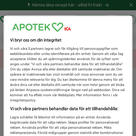
💊 Hämta dina recept här -
alltid fri frakt
Hämta ut recept
Logga in
Vad letar du efter idag?
Vi bryr oss om din integritet
Vi och våra
1
partners lagrar och får tillgång till personuppgifter som
webbläsardata eller unika identifierare på din enhet. Genom att välja Jag
Unknown error
accepterar tillåter du att spårningstekniker används för de syften som
anges under ”Vi och våra partners behandlar data för att tillhandahålla”.
Om du väljer Avvisa alla eller återkallar ditt samtycke inaktiveras de. Om
spårare är inaktiverade kan visst innehåll och vissa annonser som du ser
vara mindre relevanta för dig. Du kan återkomma till denna meny för att
ändra dina val eller återkalla ditt samtycke när som helst genom att klicka
på länken Anpassa cookieinställningar längst ned på webbsidan. Dina val
kommer att ha effekt inom vår Webbplats. Mer information finns i vår
integritetspolicy.
Vi och våra partners behandlar data för att tillhandahålla:
Lagra och/eller få åtkomst till information på en enhet. Använda
begränsade data för att välja reklam. Skapa profiler för personaliserad
reklam. Använda profiler för att välja personaliserad reklam. Mäta
reklamprestanda. Förstå målgrupper genom statistik eller kombinationer