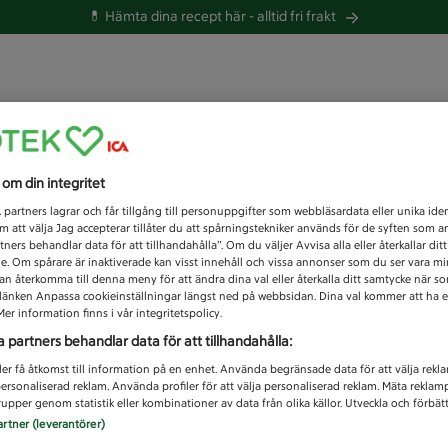
💊 Hämta dina recept här -
alltid fri frakt
 du efter idag?
s om din integritet
Unknown error
1
partners lagrar och får tillgång till personuppgifter som webbläsardata eller unika iden
 att välja Jag accepterar tillåter du att spårningstekniker används för de syften som 
tners behandlar data för att tillhandahålla”. Om du väljer Avvisa alla eller återkallar dit
de. Om spårare är inaktiverade kan visst innehåll och vissa annonser som du ser vara m
kan återkomma till denna meny för att ändra dina val eller återkalla ditt samtycke när 
å länken Anpassa cookieinställningar längst ned på webbsidan. Dina val kommer att ha e
er information finns i vår integritetspolicy.
a partners behandlar data för att tillhandahålla:
ler få åtkomst till information på en enhet. Använda begränsade data för att välja rekl
 personaliserad reklam. Använda profiler för att välja personaliserad reklam. Mäta reklam
upper genom statistik eller kombinationer av data från olika källor. Utveckla och förbättr
artner (leverantörer)