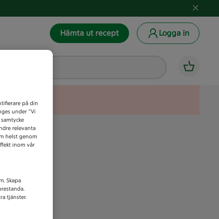
Hämta ut recept
Logga in
tifierare på din
anges under ”Vi
t samtycke
indre relevanta
som helst genom
ffekt inom vår
am. Skapa
prestanda.
a tjänster.