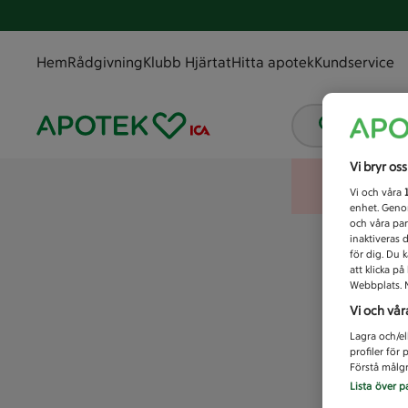
Hem
Rådgivning
Klubb Hjärtat
Hitta apotek
Kundservice
Vad letar
Vi bryr os
Vi och våra
enhet. Genom
och våra par
inaktiveras 
för dig. Du 
att klicka p
Webbplats. M
Vi och vår
Lagra och/el
profiler för
Förstå målgr
Lista över p