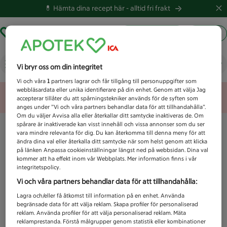
💊 Hämta dina recept här -
alltid fri frakt
Hämta ut recept
Logga in
Vad letar du efter idag?
Vi bryr oss om din integritet
Vi och våra
1
partners lagrar och får tillgång till personuppgifter som
webbläsardata eller unika identifierare på din enhet. Genom att välja Jag
Unknown error
accepterar tillåter du att spårningstekniker används för de syften som
anges under ”Vi och våra partners behandlar data för att tillhandahålla”.
Om du väljer Avvisa alla eller återkallar ditt samtycke inaktiveras de. Om
spårare är inaktiverade kan visst innehåll och vissa annonser som du ser
vara mindre relevanta för dig. Du kan återkomma till denna meny för att
ändra dina val eller återkalla ditt samtycke när som helst genom att klicka
på länken Anpassa cookieinställningar längst ned på webbsidan. Dina val
kommer att ha effekt inom vår Webbplats. Mer information finns i vår
integritetspolicy.
Vi och våra partners behandlar data för att tillhandahålla:
Lagra och/eller få åtkomst till information på en enhet. Använda
begränsade data för att välja reklam. Skapa profiler för personaliserad
reklam. Använda profiler för att välja personaliserad reklam. Mäta
reklamprestanda. Förstå målgrupper genom statistik eller kombinationer