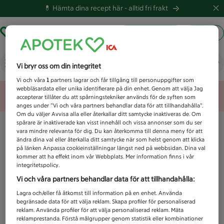
💊 Hämta dina recept här -
alltid fri frakt
Hämta ut recept
Logga in
Vad letar du efter idag?
Vi bryr oss om din integritet
Vi och våra
1
partners lagrar och får tillgång till personuppgifter som
webbläsardata eller unika identifierare på din enhet. Genom att välja Jag
Unknown error
accepterar tillåter du att spårningstekniker används för de syften som
anges under ”Vi och våra partners behandlar data för att tillhandahålla”.
Om du väljer Avvisa alla eller återkallar ditt samtycke inaktiveras de. Om
spårare är inaktiverade kan visst innehåll och vissa annonser som du ser
vara mindre relevanta för dig. Du kan återkomma till denna meny för att
ändra dina val eller återkalla ditt samtycke när som helst genom att klicka
på länken Anpassa cookieinställningar längst ned på webbsidan. Dina val
kommer att ha effekt inom vår Webbplats. Mer information finns i vår
integritetspolicy.
Vi och våra partners behandlar data för att tillhandahålla:
Lagra och/eller få åtkomst till information på en enhet. Använda
begränsade data för att välja reklam. Skapa profiler för personaliserad
reklam. Använda profiler för att välja personaliserad reklam. Mäta
reklamprestanda. Förstå målgrupper genom statistik eller kombinationer