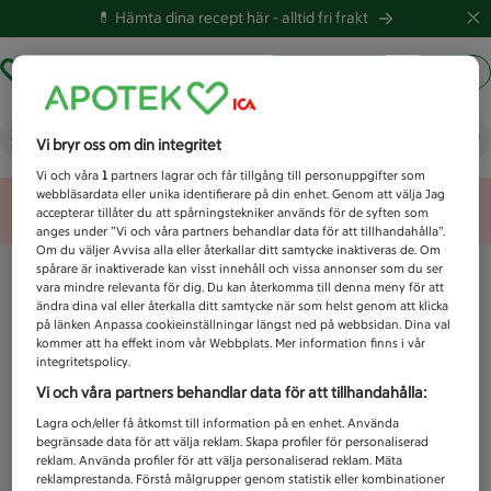
💊 Hämta dina recept här -
alltid fri frakt
Hämta ut recept
Logga in
Vad letar du efter idag?
Vi bryr oss om din integritet
Vi och våra
1
partners lagrar och får tillgång till personuppgifter som
webbläsardata eller unika identifierare på din enhet. Genom att välja Jag
Unknown error
accepterar tillåter du att spårningstekniker används för de syften som
anges under ”Vi och våra partners behandlar data för att tillhandahålla”.
Om du väljer Avvisa alla eller återkallar ditt samtycke inaktiveras de. Om
spårare är inaktiverade kan visst innehåll och vissa annonser som du ser
vara mindre relevanta för dig. Du kan återkomma till denna meny för att
ändra dina val eller återkalla ditt samtycke när som helst genom att klicka
på länken Anpassa cookieinställningar längst ned på webbsidan. Dina val
kommer att ha effekt inom vår Webbplats. Mer information finns i vår
integritetspolicy.
Vi och våra partners behandlar data för att tillhandahålla:
Lagra och/eller få åtkomst till information på en enhet. Använda
begränsade data för att välja reklam. Skapa profiler för personaliserad
reklam. Använda profiler för att välja personaliserad reklam. Mäta
reklamprestanda. Förstå målgrupper genom statistik eller kombinationer