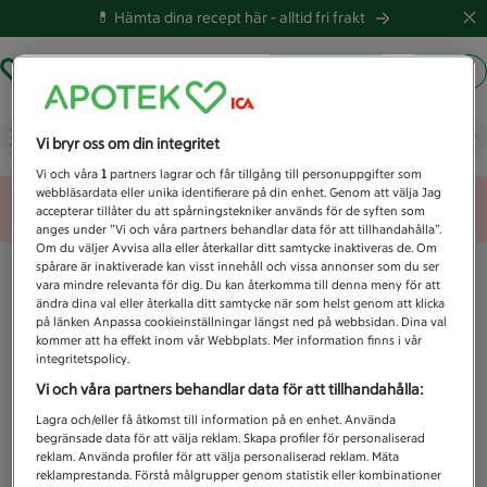
💊 Hämta dina recept här -
alltid fri frakt
Hämta ut recept
Logga in
Vad letar du efter idag?
Vi bryr oss om din integritet
Vi och våra
1
partners lagrar och får tillgång till personuppgifter som
webbläsardata eller unika identifierare på din enhet. Genom att välja Jag
Unknown error
accepterar tillåter du att spårningstekniker används för de syften som
anges under ”Vi och våra partners behandlar data för att tillhandahålla”.
Om du väljer Avvisa alla eller återkallar ditt samtycke inaktiveras de. Om
spårare är inaktiverade kan visst innehåll och vissa annonser som du ser
vara mindre relevanta för dig. Du kan återkomma till denna meny för att
ändra dina val eller återkalla ditt samtycke när som helst genom att klicka
på länken Anpassa cookieinställningar längst ned på webbsidan. Dina val
kommer att ha effekt inom vår Webbplats. Mer information finns i vår
integritetspolicy.
Vi och våra partners behandlar data för att tillhandahålla:
Lagra och/eller få åtkomst till information på en enhet. Använda
begränsade data för att välja reklam. Skapa profiler för personaliserad
reklam. Använda profiler för att välja personaliserad reklam. Mäta
reklamprestanda. Förstå målgrupper genom statistik eller kombinationer