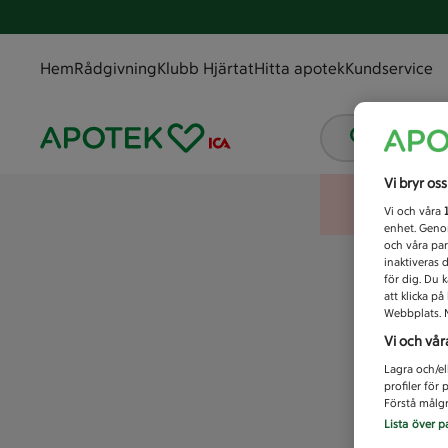
Hem
Rådgivning
Klubb Hjärtat
Hitta apotek
Kundservice
Vad letar
Vi bryr os
Vi och våra
enhet. Genom
och våra par
inaktiveras 
för dig. Du 
att klicka p
Webbplats. M
Vi och vår
Lagra och/el
profiler för
Förstå målgr
Lista över p