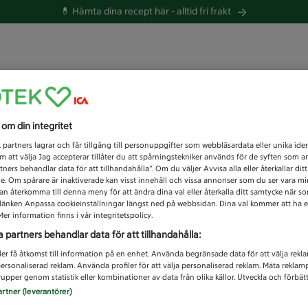
💊 Hämta dina recept här -
alltid fri frakt
 du efter idag?
s om din integritet
Unknown error
1
partners lagrar och får tillgång till personuppgifter som webbläsardata eller unika iden
 att välja Jag accepterar tillåter du att spårningstekniker används för de syften som 
tners behandlar data för att tillhandahålla”. Om du väljer Avvisa alla eller återkallar dit
de. Om spårare är inaktiverade kan visst innehåll och vissa annonser som du ser vara m
kan återkomma till denna meny för att ändra dina val eller återkalla ditt samtycke när 
å länken Anpassa cookieinställningar längst ned på webbsidan. Dina val kommer att ha e
er information finns i vår integritetspolicy.
a partners behandlar data för att tillhandahålla:
ler få åtkomst till information på en enhet. Använda begränsade data för att välja rekl
 personaliserad reklam. Använda profiler för att välja personaliserad reklam. Mäta reklam
upper genom statistik eller kombinationer av data från olika källor. Utveckla och förbättr
artner (leverantörer)