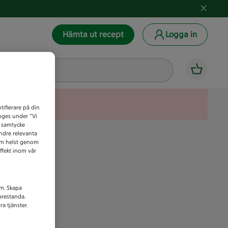
Hämta ut recept
Logga in
tifierare på din
anges under ”Vi
t samtycke
indre relevanta
som helst genom
ffekt inom vår
am. Skapa
prestanda.
a tjänster.