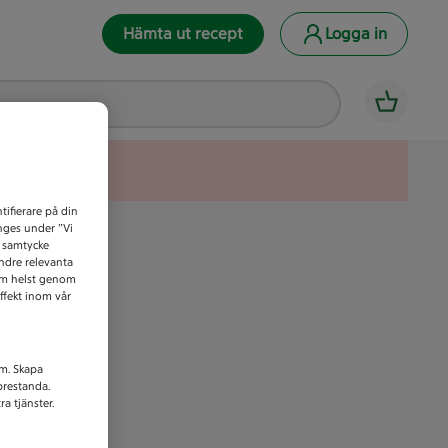
Hämta ut recept
Logga in
tifierare på din
anges under ”Vi
t samtycke
indre relevanta
som helst genom
ffekt inom vår
am. Skapa
prestanda.
a tjänster.