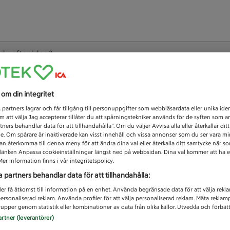
 du efter idag?
Unknown error
s om din integritet
1
partners lagrar och får tillgång till personuppgifter som webbläsardata eller unika iden
 att välja Jag accepterar tillåter du att spårningstekniker används för de syften som 
tners behandlar data för att tillhandahålla”. Om du väljer Avvisa alla eller återkallar dit
de. Om spårare är inaktiverade kan visst innehåll och vissa annonser som du ser vara m
kan återkomma till denna meny för att ändra dina val eller återkalla ditt samtycke när 
å länken Anpassa cookieinställningar längst ned på webbsidan. Dina val kommer att ha e
er information finns i vår integritetspolicy.
a partners behandlar data för att tillhandahålla:
ler få åtkomst till information på en enhet. Använda begränsade data för att välja rekl
 personaliserad reklam. Använda profiler för att välja personaliserad reklam. Mäta reklam
upper genom statistik eller kombinationer av data från olika källor. Utveckla och förbättr
artner (leverantörer)