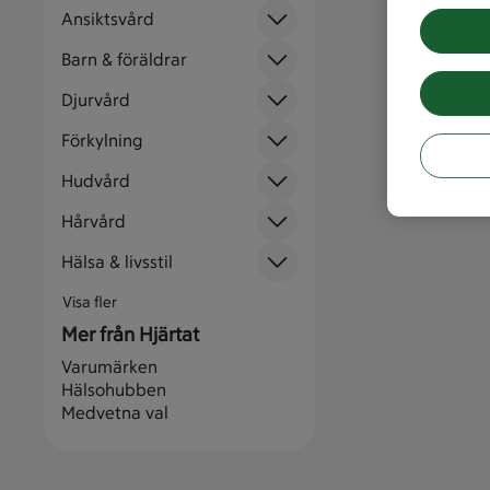
Ansiktsvård
Barn & föräldrar
Djurvård
Förkylning
Hudvård
Hårvård
Hälsa & livsstil
Visa fler
Mer från Hjärtat
Varumärken
Hälsohubben
Medvetna val