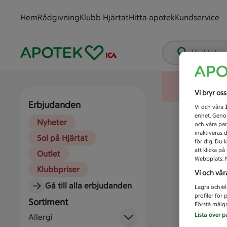
Hem
Rådgivning
Klubb Hjärtat
Hitta apotek
Kundservice
Vad letar
Vi bryr os
Erbjudanden
Vi och våra
enhet. Genom
Nyheter
och våra par
inaktiveras 
Sol på Hjärtat
för dig. Du 
att klicka p
Outlet
Webbplats. M
Klubbpriser
Vi och vår
Gå till alla erbjudanden
Lagra och/el
profiler för
Sortiment
Förstå målgr
Lista över p
Allergi