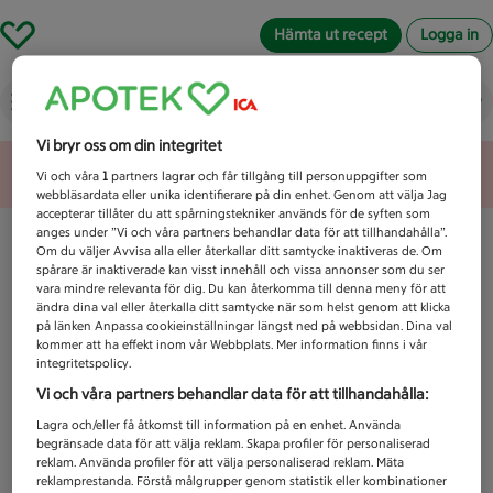
Hämta ut recept
Logga in
Vad letar du efter idag?
Vi bryr oss om din integritet
Unknown error
Vi och våra
1
partners lagrar och får tillgång till personuppgifter som
webbläsardata eller unika identifierare på din enhet. Genom att välja Jag
accepterar tillåter du att spårningstekniker används för de syften som
anges under ”Vi och våra partners behandlar data för att tillhandahålla”.
Om du väljer Avvisa alla eller återkallar ditt samtycke inaktiveras de. Om
spårare är inaktiverade kan visst innehåll och vissa annonser som du ser
vara mindre relevanta för dig. Du kan återkomma till denna meny för att
ändra dina val eller återkalla ditt samtycke när som helst genom att klicka
på länken Anpassa cookieinställningar längst ned på webbsidan. Dina val
kommer att ha effekt inom vår Webbplats. Mer information finns i vår
integritetspolicy.
Vi och våra partners behandlar data för att tillhandahålla:
Lagra och/eller få åtkomst till information på en enhet. Använda
begränsade data för att välja reklam. Skapa profiler för personaliserad
reklam. Använda profiler för att välja personaliserad reklam. Mäta
reklamprestanda. Förstå målgrupper genom statistik eller kombinationer