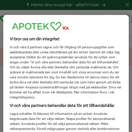
💊 Hämta dina recept här -
alltid fri frakt
Hämta ut recept
Logga in
Vad letar du efter idag?
Vi bryr oss om din integritet
Vi och våra
1
partners lagrar och får tillgång till personuppgifter som
webbläsardata eller unika identifierare på din enhet. Genom att välja Jag
Unknown error
accepterar tillåter du att spårningstekniker används för de syften som
anges under ”Vi och våra partners behandlar data för att tillhandahålla”.
Om du väljer Avvisa alla eller återkallar ditt samtycke inaktiveras de. Om
spårare är inaktiverade kan visst innehåll och vissa annonser som du ser
vara mindre relevanta för dig. Du kan återkomma till denna meny för att
ändra dina val eller återkalla ditt samtycke när som helst genom att klicka
på länken Anpassa cookieinställningar längst ned på webbsidan. Dina val
kommer att ha effekt inom vår Webbplats. Mer information finns i vår
integritetspolicy.
Vi och våra partners behandlar data för att tillhandahålla:
Lagra och/eller få åtkomst till information på en enhet. Använda
begränsade data för att välja reklam. Skapa profiler för personaliserad
reklam. Använda profiler för att välja personaliserad reklam. Mäta
reklamprestanda. Förstå målgrupper genom statistik eller kombinationer