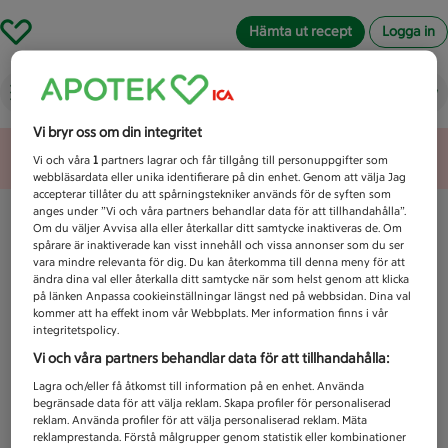
Hämta ut recept
Logga in
Vad letar du efter idag?
Vi bryr oss om din integritet
Unknown error
Vi och våra
1
partners lagrar och får tillgång till personuppgifter som
webbläsardata eller unika identifierare på din enhet. Genom att välja Jag
accepterar tillåter du att spårningstekniker används för de syften som
anges under ”Vi och våra partners behandlar data för att tillhandahålla”.
Om du väljer Avvisa alla eller återkallar ditt samtycke inaktiveras de. Om
spårare är inaktiverade kan visst innehåll och vissa annonser som du ser
vara mindre relevanta för dig. Du kan återkomma till denna meny för att
ändra dina val eller återkalla ditt samtycke när som helst genom att klicka
på länken Anpassa cookieinställningar längst ned på webbsidan. Dina val
kommer att ha effekt inom vår Webbplats. Mer information finns i vår
integritetspolicy.
Vi och våra partners behandlar data för att tillhandahålla:
Lagra och/eller få åtkomst till information på en enhet. Använda
begränsade data för att välja reklam. Skapa profiler för personaliserad
reklam. Använda profiler för att välja personaliserad reklam. Mäta
reklamprestanda. Förstå målgrupper genom statistik eller kombinationer