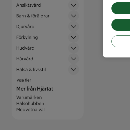
Ansiktsvård
Barn & föräldrar
Djurvård
Förkylning
Hudvård
Hårvård
Hälsa & livsstil
Visa fler
Mer från Hjärtat
Varumärken
Hälsohubben
Medvetna val