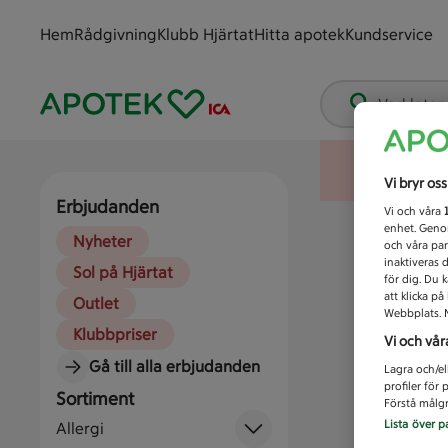
Hem
Rådgivning
Klubb Hjärtat
Hitta apotek
Kundservice
Vad letar
Vi bryr os
Erbjudanden
Vi och våra
enhet. Genom
Nyheter
och våra par
inaktiveras 
Sol på Hjärtat
för dig. Du 
att klicka p
Outlet
Webbplats. M
Klubbpriser
Vi och vår
Gå till alla erbjudanden
Lagra och/el
profiler för
Sortiment
Förstå målgr
Lista över p
Allergi