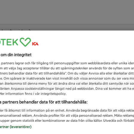
 du efter idag?
Unknown error
s om din integritet
1
partners lagrar och får tillgång till personuppgifter som webbläsardata eller unika iden
 att välja Jag accepterar tillåter du att spårningstekniker används för de syften som 
tners behandlar data för att tillhandahålla”. Om du väljer Avvisa alla eller återkallar dit
de. Om spårare är inaktiverade kan visst innehåll och vissa annonser som du ser vara m
kan återkomma till denna meny för att ändra dina val eller återkalla ditt samtycke när 
å länken Anpassa cookieinställningar längst ned på webbsidan. Dina val kommer att ha e
er information finns i vår integritetspolicy.
a partners behandlar data för att tillhandahålla:
ler få åtkomst till information på en enhet. Använda begränsade data för att välja rekl
 personaliserad reklam. Använda profiler för att välja personaliserad reklam. Mäta reklam
upper genom statistik eller kombinationer av data från olika källor. Utveckla och förbättr
artner (leverantörer)