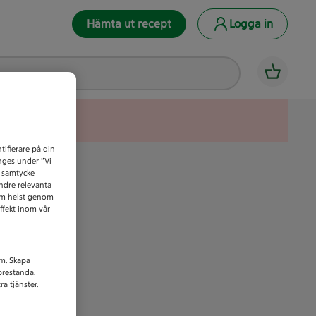
Hämta ut recept
Logga in
tifierare på din
anges under ”Vi
t samtycke
indre relevanta
som helst genom
ffekt inom vår
am. Skapa
prestanda.
a tjänster.