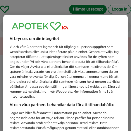
Hämta ut recept
Logga in
Vad letar du efter idag?
Vi bryr oss om din integritet
Unknown error
Vi och våra
1
partners lagrar och får tillgång till personuppgifter som
webbläsardata eller unika identifierare på din enhet. Genom att välja Jag
accepterar tillåter du att spårningstekniker används för de syften som
anges under ”Vi och våra partners behandlar data för att tillhandahålla”.
Om du väljer Avvisa alla eller återkallar ditt samtycke inaktiveras de. Om
spårare är inaktiverade kan visst innehåll och vissa annonser som du ser
vara mindre relevanta för dig. Du kan återkomma till denna meny för att
ändra dina val eller återkalla ditt samtycke när som helst genom att klicka
på länken Anpassa cookieinställningar längst ned på webbsidan. Dina val
kommer att ha effekt inom vår Webbplats. Mer information finns i vår
integritetspolicy.
Vi och våra partners behandlar data för att tillhandahålla:
Lagra och/eller få åtkomst till information på en enhet. Använda
begränsade data för att välja reklam. Skapa profiler för personaliserad
reklam. Använda profiler för att välja personaliserad reklam. Mäta
reklamprestanda. Förstå målgrupper genom statistik eller kombinationer