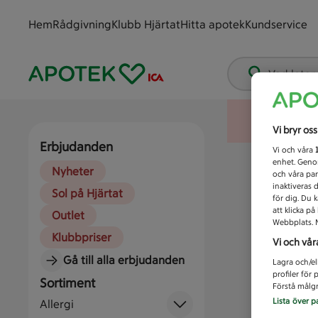
Hem
Rådgivning
Klubb Hjärtat
Hitta apotek
Kundservice
Vad letar
Vi bryr os
Erbjudanden
Vi och våra
enhet. Genom
Nyheter
och våra par
inaktiveras 
Sol på Hjärtat
för dig. Du 
att klicka p
Outlet
Webbplats. M
Klubbpriser
Vi och vår
Gå till alla erbjudanden
Lagra och/el
profiler för
Sortiment
Förstå målgr
Lista över p
Allergi