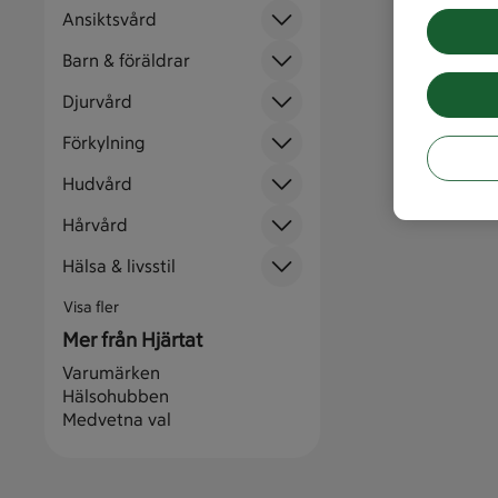
Ansiktsvård
Barn & föräldrar
Djurvård
Förkylning
Hudvård
Hårvård
Hälsa & livsstil
Visa fler
Mer från Hjärtat
Varumärken
Hälsohubben
Medvetna val