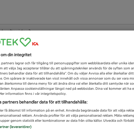
 du efter idag?
Unknown error
s om din integritet
1
partners lagrar och får tillgång till personuppgifter som webbläsardata eller unika iden
 att välja Jag accepterar tillåter du att spårningstekniker används för de syften som 
tners behandlar data för att tillhandahålla”. Om du väljer Avvisa alla eller återkallar dit
de. Om spårare är inaktiverade kan visst innehåll och vissa annonser som du ser vara m
kan återkomma till denna meny för att ändra dina val eller återkalla ditt samtycke när 
å länken Anpassa cookieinställningar längst ned på webbsidan. Dina val kommer att ha e
er information finns i vår integritetspolicy.
a partners behandlar data för att tillhandahålla:
ler få åtkomst till information på en enhet. Använda begränsade data för att välja rekl
 personaliserad reklam. Använda profiler för att välja personaliserad reklam. Mäta reklam
upper genom statistik eller kombinationer av data från olika källor. Utveckla och förbättr
artner (leverantörer)