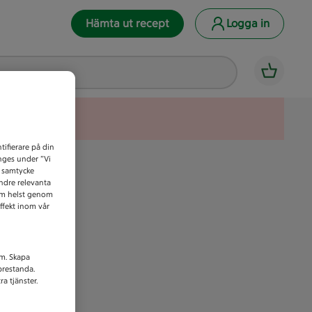
Hämta ut recept
Logga in
tifierare på din
anges under ”Vi
t samtycke
indre relevanta
som helst genom
ffekt inom vår
am. Skapa
prestanda.
a tjänster.