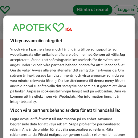
Hämta ut recept
Logga in
Vad letar du efter idag?
Vi bryr oss om din integritet
Unknown error
Vi och våra
1
partners lagrar och får tillgång till personuppgifter som
webbläsardata eller unika identifierare på din enhet. Genom att välja Jag
accepterar tillåter du att spårningstekniker används för de syften som
anges under ”Vi och våra partners behandlar data för att tillhandahålla”.
Om du väljer Avvisa alla eller återkallar ditt samtycke inaktiveras de. Om
spårare är inaktiverade kan visst innehåll och vissa annonser som du ser
vara mindre relevanta för dig. Du kan återkomma till denna meny för att
ändra dina val eller återkalla ditt samtycke när som helst genom att klicka
på länken Anpassa cookieinställningar längst ned på webbsidan. Dina val
kommer att ha effekt inom vår Webbplats. Mer information finns i vår
integritetspolicy.
Vi och våra partners behandlar data för att tillhandahålla:
Lagra och/eller få åtkomst till information på en enhet. Använda
begränsade data för att välja reklam. Skapa profiler för personaliserad
reklam. Använda profiler för att välja personaliserad reklam. Mäta
reklamprestanda. Förstå målgrupper genom statistik eller kombinationer