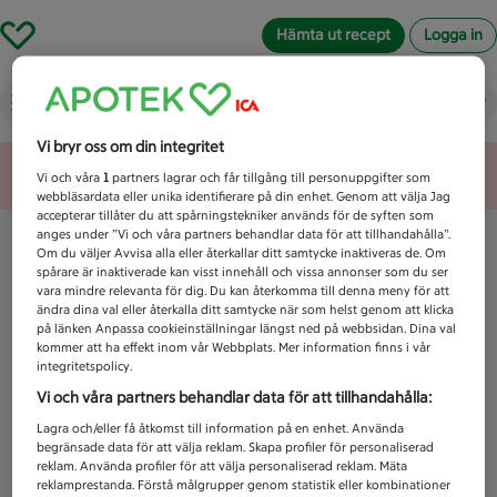
Hämta ut recept
Logga in
Vad letar du efter idag?
Vi bryr oss om din integritet
Unknown error
Vi och våra
1
partners lagrar och får tillgång till personuppgifter som
webbläsardata eller unika identifierare på din enhet. Genom att välja Jag
accepterar tillåter du att spårningstekniker används för de syften som
anges under ”Vi och våra partners behandlar data för att tillhandahålla”.
Om du väljer Avvisa alla eller återkallar ditt samtycke inaktiveras de. Om
spårare är inaktiverade kan visst innehåll och vissa annonser som du ser
vara mindre relevanta för dig. Du kan återkomma till denna meny för att
ändra dina val eller återkalla ditt samtycke när som helst genom att klicka
på länken Anpassa cookieinställningar längst ned på webbsidan. Dina val
kommer att ha effekt inom vår Webbplats. Mer information finns i vår
integritetspolicy.
Vi och våra partners behandlar data för att tillhandahålla:
Lagra och/eller få åtkomst till information på en enhet. Använda
begränsade data för att välja reklam. Skapa profiler för personaliserad
reklam. Använda profiler för att välja personaliserad reklam. Mäta
reklamprestanda. Förstå målgrupper genom statistik eller kombinationer