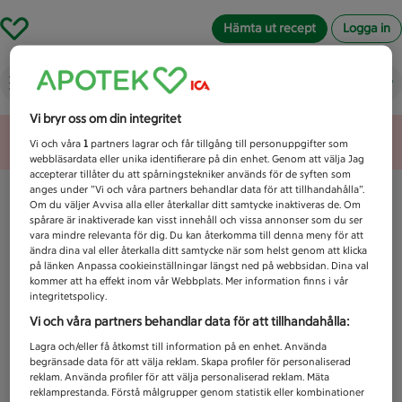
Hämta ut recept
Logga in
Vad letar du efter idag?
Vi bryr oss om din integritet
Unknown error
Vi och våra
1
partners lagrar och får tillgång till personuppgifter som
webbläsardata eller unika identifierare på din enhet. Genom att välja Jag
accepterar tillåter du att spårningstekniker används för de syften som
anges under ”Vi och våra partners behandlar data för att tillhandahålla”.
Om du väljer Avvisa alla eller återkallar ditt samtycke inaktiveras de. Om
spårare är inaktiverade kan visst innehåll och vissa annonser som du ser
vara mindre relevanta för dig. Du kan återkomma till denna meny för att
ändra dina val eller återkalla ditt samtycke när som helst genom att klicka
på länken Anpassa cookieinställningar längst ned på webbsidan. Dina val
kommer att ha effekt inom vår Webbplats. Mer information finns i vår
integritetspolicy.
Vi och våra partners behandlar data för att tillhandahålla:
Lagra och/eller få åtkomst till information på en enhet. Använda
begränsade data för att välja reklam. Skapa profiler för personaliserad
reklam. Använda profiler för att välja personaliserad reklam. Mäta
reklamprestanda. Förstå målgrupper genom statistik eller kombinationer