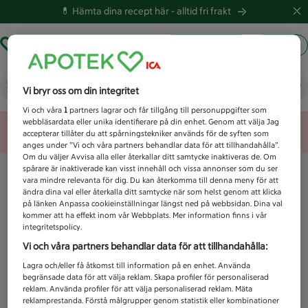
💊 Hämta dina recept här -
alltid fri frakt
Hämta ut recept
Logga in
Vad letar du efter idag?
Vi bryr oss om din integritet
Vi och våra
1
partners lagrar och får tillgång till personuppgifter som
webbläsardata eller unika identifierare på din enhet. Genom att välja Jag
Unknown error
accepterar tillåter du att spårningstekniker används för de syften som
anges under ”Vi och våra partners behandlar data för att tillhandahålla”.
Om du väljer Avvisa alla eller återkallar ditt samtycke inaktiveras de. Om
spårare är inaktiverade kan visst innehåll och vissa annonser som du ser
vara mindre relevanta för dig. Du kan återkomma till denna meny för att
ändra dina val eller återkalla ditt samtycke när som helst genom att klicka
på länken Anpassa cookieinställningar längst ned på webbsidan. Dina val
kommer att ha effekt inom vår Webbplats. Mer information finns i vår
integritetspolicy.
Vi och våra partners behandlar data för att tillhandahålla:
Lagra och/eller få åtkomst till information på en enhet. Använda
begränsade data för att välja reklam. Skapa profiler för personaliserad
reklam. Använda profiler för att välja personaliserad reklam. Mäta
reklamprestanda. Förstå målgrupper genom statistik eller kombinationer