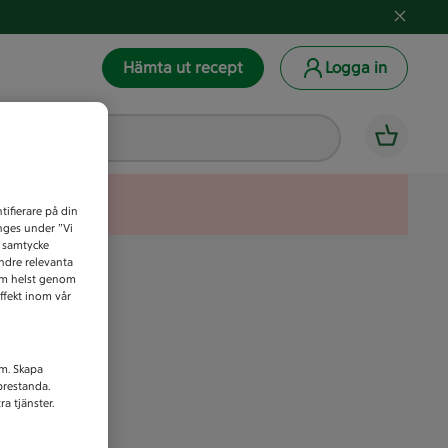
Hämta ut recept
Logga in
tifierare på din
anges under ”Vi
t samtycke
indre relevanta
som helst genom
ffekt inom vår
am. Skapa
prestanda.
a tjänster.