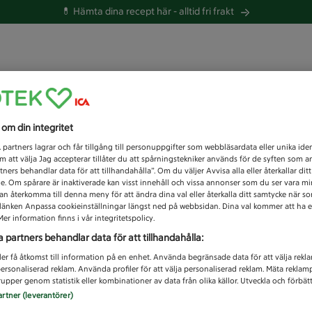
💊 Hämta dina recept här -
alltid fri frakt
 du efter idag?
s om din integritet
Unknown error
1
partners lagrar och får tillgång till personuppgifter som webbläsardata eller unika iden
 att välja Jag accepterar tillåter du att spårningstekniker används för de syften som 
tners behandlar data för att tillhandahålla”. Om du väljer Avvisa alla eller återkallar dit
de. Om spårare är inaktiverade kan visst innehåll och vissa annonser som du ser vara m
kan återkomma till denna meny för att ändra dina val eller återkalla ditt samtycke när 
å länken Anpassa cookieinställningar längst ned på webbsidan. Dina val kommer att ha e
er information finns i vår integritetspolicy.
a partners behandlar data för att tillhandahålla:
ler få åtkomst till information på en enhet. Använda begränsade data för att välja rekl
 personaliserad reklam. Använda profiler för att välja personaliserad reklam. Mäta reklam
upper genom statistik eller kombinationer av data från olika källor. Utveckla och förbättr
artner (leverantörer)