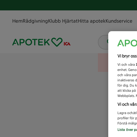
Hem
Rådgivning
Klubb Hjärtat
Hitta apotek
Kundservice
Vad letar
Vi bryr os
Vi och våra
enhet. Genom
och våra par
inaktiveras 
för dig. Du 
att klicka p
Webbplats. M
Vi och vår
Lagra och/el
profiler för
Förstå målgr
Lista över p