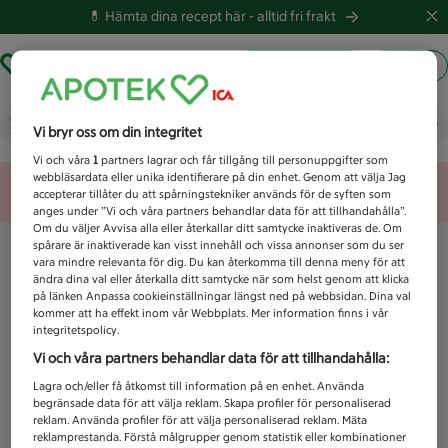
💊 Hämta dina recept här -
alltid fri frakt
Hämta ut recept
Logga in
Vad letar du efter idag?
Vi bryr oss om din integritet
Vi och våra
1
partners lagrar och får tillgång till personuppgifter som
webbläsardata eller unika identifierare på din enhet. Genom att välja Jag
Unknown error
accepterar tillåter du att spårningstekniker används för de syften som
anges under ”Vi och våra partners behandlar data för att tillhandahålla”.
Om du väljer Avvisa alla eller återkallar ditt samtycke inaktiveras de. Om
spårare är inaktiverade kan visst innehåll och vissa annonser som du ser
vara mindre relevanta för dig. Du kan återkomma till denna meny för att
ändra dina val eller återkalla ditt samtycke när som helst genom att klicka
på länken Anpassa cookieinställningar längst ned på webbsidan. Dina val
kommer att ha effekt inom vår Webbplats. Mer information finns i vår
integritetspolicy.
Vi och våra partners behandlar data för att tillhandahålla:
Lagra och/eller få åtkomst till information på en enhet. Använda
begränsade data för att välja reklam. Skapa profiler för personaliserad
reklam. Använda profiler för att välja personaliserad reklam. Mäta
reklamprestanda. Förstå målgrupper genom statistik eller kombinationer