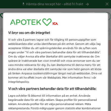
💊 Hämta dina recept här -
alltid fri frakt
Hämta ut recept
Logga in
Vad letar du efter idag?
Vi bryr oss om din integritet
Vi och våra
1
partners lagrar och får tillgång till personuppgifter som
webbläsardata eller unika identifierare på din enhet. Genom att välja Jag
Unknown error
accepterar tillåter du att spårningstekniker används för de syften som
anges under ”Vi och våra partners behandlar data för att tillhandahålla”.
Om du väljer Avvisa alla eller återkallar ditt samtycke inaktiveras de. Om
spårare är inaktiverade kan visst innehåll och vissa annonser som du ser
vara mindre relevanta för dig. Du kan återkomma till denna meny för att
ändra dina val eller återkalla ditt samtycke när som helst genom att klicka
på länken Anpassa cookieinställningar längst ned på webbsidan. Dina val
kommer att ha effekt inom vår Webbplats. Mer information finns i vår
integritetspolicy.
Vi och våra partners behandlar data för att tillhandahålla:
Lagra och/eller få åtkomst till information på en enhet. Använda
begränsade data för att välja reklam. Skapa profiler för personaliserad
reklam. Använda profiler för att välja personaliserad reklam. Mäta
reklamprestanda. Förstå målgrupper genom statistik eller kombinationer