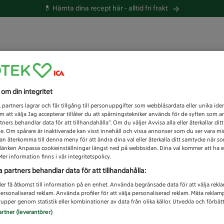
💊 Hämta dina recept här -
alltid fri frakt
 du efter idag?
s om din integritet
Unknown error
1
partners lagrar och får tillgång till personuppgifter som webbläsardata eller unika iden
 att välja Jag accepterar tillåter du att spårningstekniker används för de syften som 
tners behandlar data för att tillhandahålla”. Om du väljer Avvisa alla eller återkallar dit
de. Om spårare är inaktiverade kan visst innehåll och vissa annonser som du ser vara m
kan återkomma till denna meny för att ändra dina val eller återkalla ditt samtycke när 
å länken Anpassa cookieinställningar längst ned på webbsidan. Dina val kommer att ha e
er information finns i vår integritetspolicy.
a partners behandlar data för att tillhandahålla:
ler få åtkomst till information på en enhet. Använda begränsade data för att välja rekl
 personaliserad reklam. Använda profiler för att välja personaliserad reklam. Mäta reklam
upper genom statistik eller kombinationer av data från olika källor. Utveckla och förbättr
artner (leverantörer)