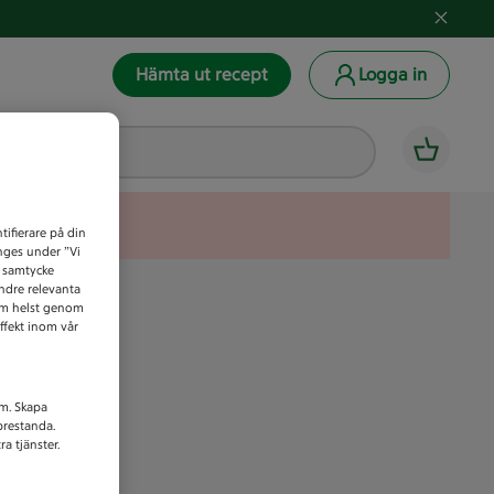
Hämta ut recept
Logga in
tifierare på din
anges under ”Vi
t samtycke
indre relevanta
som helst genom
ffekt inom vår
am. Skapa
prestanda.
a tjänster.