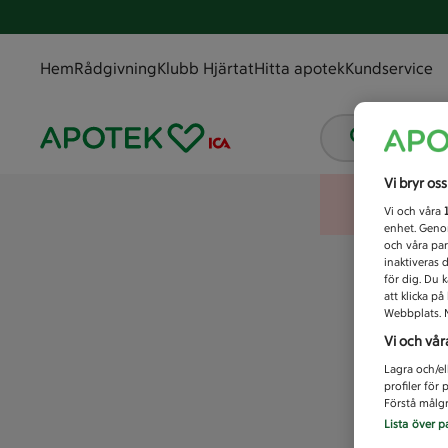
Hem
Rådgivning
Klubb Hjärtat
Hitta apotek
Kundservice
Vad letar
Vi bryr os
Vi och våra
enhet. Genom
och våra par
inaktiveras 
för dig. Du 
att klicka p
Webbplats. M
Vi och vår
Lagra och/el
profiler för
Förstå målgr
Lista över p