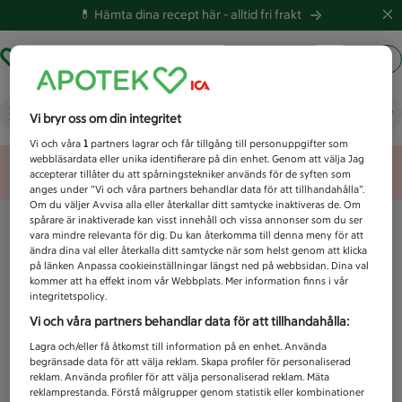
💊 Hämta dina recept här -
alltid fri frakt
Hämta ut recept
Logga in
Vad letar du efter idag?
Vi bryr oss om din integritet
Vi och våra
1
partners lagrar och får tillgång till personuppgifter som
webbläsardata eller unika identifierare på din enhet. Genom att välja Jag
Unknown error
accepterar tillåter du att spårningstekniker används för de syften som
anges under ”Vi och våra partners behandlar data för att tillhandahålla”.
Om du väljer Avvisa alla eller återkallar ditt samtycke inaktiveras de. Om
spårare är inaktiverade kan visst innehåll och vissa annonser som du ser
vara mindre relevanta för dig. Du kan återkomma till denna meny för att
ändra dina val eller återkalla ditt samtycke när som helst genom att klicka
på länken Anpassa cookieinställningar längst ned på webbsidan. Dina val
kommer att ha effekt inom vår Webbplats. Mer information finns i vår
integritetspolicy.
Vi och våra partners behandlar data för att tillhandahålla:
Lagra och/eller få åtkomst till information på en enhet. Använda
begränsade data för att välja reklam. Skapa profiler för personaliserad
reklam. Använda profiler för att välja personaliserad reklam. Mäta
reklamprestanda. Förstå målgrupper genom statistik eller kombinationer