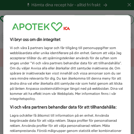
💊 Hämta dina recept här -
alltid fri frakt
Hämta ut recept
Logga in
Vad letar du efter idag?
Vi bryr oss om din integritet
Vi och våra
1
partners lagrar och får tillgång till personuppgifter som
webbläsardata eller unika identifierare på din enhet. Genom att välja Jag
Unknown error
accepterar tillåter du att spårningstekniker används för de syften som
anges under ”Vi och våra partners behandlar data för att tillhandahålla”.
Om du väljer Avvisa alla eller återkallar ditt samtycke inaktiveras de. Om
spårare är inaktiverade kan visst innehåll och vissa annonser som du ser
vara mindre relevanta för dig. Du kan återkomma till denna meny för att
ändra dina val eller återkalla ditt samtycke när som helst genom att klicka
på länken Anpassa cookieinställningar längst ned på webbsidan. Dina val
kommer att ha effekt inom vår Webbplats. Mer information finns i vår
integritetspolicy.
Vi och våra partners behandlar data för att tillhandahålla:
Lagra och/eller få åtkomst till information på en enhet. Använda
begränsade data för att välja reklam. Skapa profiler för personaliserad
reklam. Använda profiler för att välja personaliserad reklam. Mäta
reklamprestanda. Förstå målgrupper genom statistik eller kombinationer