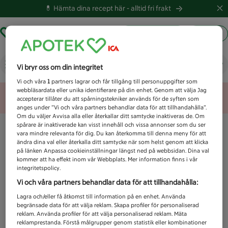
💊 Hämta dina recept här -
alltid fri frakt
Hämta ut recept
Logga in
Vad letar du efter idag?
Vi bryr oss om din integritet
Vi och våra
1
partners lagrar och får tillgång till personuppgifter som
webbläsardata eller unika identifierare på din enhet. Genom att välja Jag
Unknown error
accepterar tillåter du att spårningstekniker används för de syften som
anges under ”Vi och våra partners behandlar data för att tillhandahålla”.
Om du väljer Avvisa alla eller återkallar ditt samtycke inaktiveras de. Om
spårare är inaktiverade kan visst innehåll och vissa annonser som du ser
vara mindre relevanta för dig. Du kan återkomma till denna meny för att
ändra dina val eller återkalla ditt samtycke när som helst genom att klicka
på länken Anpassa cookieinställningar längst ned på webbsidan. Dina val
kommer att ha effekt inom vår Webbplats. Mer information finns i vår
integritetspolicy.
Vi och våra partners behandlar data för att tillhandahålla:
Lagra och/eller få åtkomst till information på en enhet. Använda
begränsade data för att välja reklam. Skapa profiler för personaliserad
reklam. Använda profiler för att välja personaliserad reklam. Mäta
reklamprestanda. Förstå målgrupper genom statistik eller kombinationer