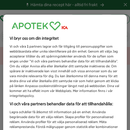
💊 Hämta dina recept här -
alltid fri frakt
Hämta ut recept
Logga in
Vad letar du efter idag?
Vi bryr oss om din integritet
Vi och våra
1
partners lagrar och får tillgång till personuppgifter som
webbläsardata eller unika identifierare på din enhet. Genom att välja Jag
Unknown error
accepterar tillåter du att spårningstekniker används för de syften som
anges under ”Vi och våra partners behandlar data för att tillhandahålla”.
Om du väljer Avvisa alla eller återkallar ditt samtycke inaktiveras de. Om
spårare är inaktiverade kan visst innehåll och vissa annonser som du ser
vara mindre relevanta för dig. Du kan återkomma till denna meny för att
ändra dina val eller återkalla ditt samtycke när som helst genom att klicka
på länken Anpassa cookieinställningar längst ned på webbsidan. Dina val
kommer att ha effekt inom vår Webbplats. Mer information finns i vår
integritetspolicy.
Vi och våra partners behandlar data för att tillhandahålla:
Lagra och/eller få åtkomst till information på en enhet. Använda
begränsade data för att välja reklam. Skapa profiler för personaliserad
reklam. Använda profiler för att välja personaliserad reklam. Mäta
reklamprestanda. Förstå målgrupper genom statistik eller kombinationer