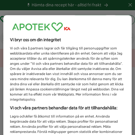
💊 Hämta dina recept här -
alltid fri frakt
Hämta ut recept
Logga in
Vad letar du efter idag?
Vi bryr oss om din integritet
Vi och våra
1
partners lagrar och får tillgång till personuppgifter som
webbläsardata eller unika identifierare på din enhet. Genom att välja Jag
Unknown error
accepterar tillåter du att spårningstekniker används för de syften som
anges under ”Vi och våra partners behandlar data för att tillhandahålla”.
Om du väljer Avvisa alla eller återkallar ditt samtycke inaktiveras de. Om
spårare är inaktiverade kan visst innehåll och vissa annonser som du ser
vara mindre relevanta för dig. Du kan återkomma till denna meny för att
ändra dina val eller återkalla ditt samtycke när som helst genom att klicka
på länken Anpassa cookieinställningar längst ned på webbsidan. Dina val
kommer att ha effekt inom vår Webbplats. Mer information finns i vår
integritetspolicy.
Vi och våra partners behandlar data för att tillhandahålla:
Lagra och/eller få åtkomst till information på en enhet. Använda
begränsade data för att välja reklam. Skapa profiler för personaliserad
reklam. Använda profiler för att välja personaliserad reklam. Mäta
reklamprestanda. Förstå målgrupper genom statistik eller kombinationer