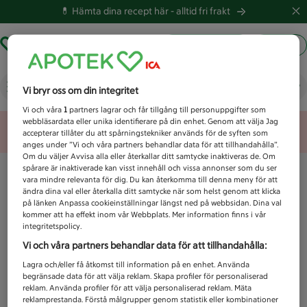
💊 Hämta dina recept här -
alltid fri frakt
Hämta ut recept
Logga in
Vad letar du efter idag?
Vi bryr oss om din integritet
Vi och våra
1
partners lagrar och får tillgång till personuppgifter som
webbläsardata eller unika identifierare på din enhet. Genom att välja Jag
Unknown error
accepterar tillåter du att spårningstekniker används för de syften som
anges under ”Vi och våra partners behandlar data för att tillhandahålla”.
Om du väljer Avvisa alla eller återkallar ditt samtycke inaktiveras de. Om
spårare är inaktiverade kan visst innehåll och vissa annonser som du ser
vara mindre relevanta för dig. Du kan återkomma till denna meny för att
ändra dina val eller återkalla ditt samtycke när som helst genom att klicka
på länken Anpassa cookieinställningar längst ned på webbsidan. Dina val
kommer att ha effekt inom vår Webbplats. Mer information finns i vår
integritetspolicy.
Vi och våra partners behandlar data för att tillhandahålla:
Lagra och/eller få åtkomst till information på en enhet. Använda
begränsade data för att välja reklam. Skapa profiler för personaliserad
reklam. Använda profiler för att välja personaliserad reklam. Mäta
reklamprestanda. Förstå målgrupper genom statistik eller kombinationer