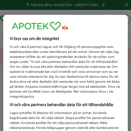
💊 Hämta dina recept här -
alltid fri frakt
Hämta ut recept
Logga in
Vad letar du efter idag?
Vi bryr oss om din integritet
Vi och våra
1
partners lagrar och får tillgång till personuppgifter som
webbläsardata eller unika identifierare på din enhet. Genom att välja Jag
Unknown error
accepterar tillåter du att spårningstekniker används för de syften som
anges under ”Vi och våra partners behandlar data för att tillhandahålla”.
Om du väljer Avvisa alla eller återkallar ditt samtycke inaktiveras de. Om
spårare är inaktiverade kan visst innehåll och vissa annonser som du ser
vara mindre relevanta för dig. Du kan återkomma till denna meny för att
ändra dina val eller återkalla ditt samtycke när som helst genom att klicka
på länken Anpassa cookieinställningar längst ned på webbsidan. Dina val
kommer att ha effekt inom vår Webbplats. Mer information finns i vår
integritetspolicy.
Vi och våra partners behandlar data för att tillhandahålla:
Lagra och/eller få åtkomst till information på en enhet. Använda
begränsade data för att välja reklam. Skapa profiler för personaliserad
reklam. Använda profiler för att välja personaliserad reklam. Mäta
reklamprestanda. Förstå målgrupper genom statistik eller kombinationer