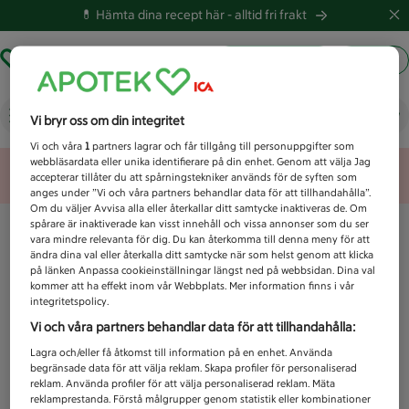
💊 Hämta dina recept här -
alltid fri frakt
Hämta ut recept
Logga in
Vad letar du efter idag?
Vi bryr oss om din integritet
Vi och våra
1
partners lagrar och får tillgång till personuppgifter som
webbläsardata eller unika identifierare på din enhet. Genom att välja Jag
Unknown error
accepterar tillåter du att spårningstekniker används för de syften som
anges under ”Vi och våra partners behandlar data för att tillhandahålla”.
Om du väljer Avvisa alla eller återkallar ditt samtycke inaktiveras de. Om
spårare är inaktiverade kan visst innehåll och vissa annonser som du ser
vara mindre relevanta för dig. Du kan återkomma till denna meny för att
ändra dina val eller återkalla ditt samtycke när som helst genom att klicka
på länken Anpassa cookieinställningar längst ned på webbsidan. Dina val
kommer att ha effekt inom vår Webbplats. Mer information finns i vår
integritetspolicy.
Vi och våra partners behandlar data för att tillhandahålla:
Lagra och/eller få åtkomst till information på en enhet. Använda
begränsade data för att välja reklam. Skapa profiler för personaliserad
reklam. Använda profiler för att välja personaliserad reklam. Mäta
reklamprestanda. Förstå målgrupper genom statistik eller kombinationer