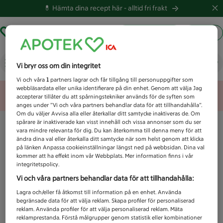
💊 Hämta dina recept här -
alltid fri frakt
Hämta ut recept
Logga in
Vad letar du efter idag?
Vi bryr oss om din integritet
Vi och våra
1
partners lagrar och får tillgång till personuppgifter som
webbläsardata eller unika identifierare på din enhet. Genom att välja Jag
Unknown error
accepterar tillåter du att spårningstekniker används för de syften som
anges under ”Vi och våra partners behandlar data för att tillhandahålla”.
Om du väljer Avvisa alla eller återkallar ditt samtycke inaktiveras de. Om
spårare är inaktiverade kan visst innehåll och vissa annonser som du ser
vara mindre relevanta för dig. Du kan återkomma till denna meny för att
ändra dina val eller återkalla ditt samtycke när som helst genom att klicka
på länken Anpassa cookieinställningar längst ned på webbsidan. Dina val
kommer att ha effekt inom vår Webbplats. Mer information finns i vår
integritetspolicy.
Vi och våra partners behandlar data för att tillhandahålla:
Lagra och/eller få åtkomst till information på en enhet. Använda
begränsade data för att välja reklam. Skapa profiler för personaliserad
reklam. Använda profiler för att välja personaliserad reklam. Mäta
reklamprestanda. Förstå målgrupper genom statistik eller kombinationer