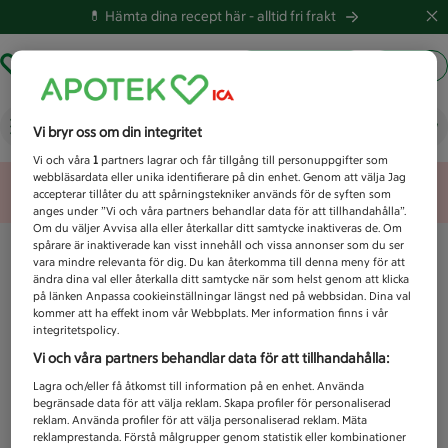
💊 Hämta dina recept här -
alltid fri frakt
Hämta ut recept
Logga in
Vad letar du efter idag?
Vi bryr oss om din integritet
Vi och våra
1
partners lagrar och får tillgång till personuppgifter som
webbläsardata eller unika identifierare på din enhet. Genom att välja Jag
Unknown error
accepterar tillåter du att spårningstekniker används för de syften som
anges under ”Vi och våra partners behandlar data för att tillhandahålla”.
Om du väljer Avvisa alla eller återkallar ditt samtycke inaktiveras de. Om
spårare är inaktiverade kan visst innehåll och vissa annonser som du ser
vara mindre relevanta för dig. Du kan återkomma till denna meny för att
ändra dina val eller återkalla ditt samtycke när som helst genom att klicka
på länken Anpassa cookieinställningar längst ned på webbsidan. Dina val
kommer att ha effekt inom vår Webbplats. Mer information finns i vår
integritetspolicy.
Vi och våra partners behandlar data för att tillhandahålla:
Lagra och/eller få åtkomst till information på en enhet. Använda
begränsade data för att välja reklam. Skapa profiler för personaliserad
reklam. Använda profiler för att välja personaliserad reklam. Mäta
reklamprestanda. Förstå målgrupper genom statistik eller kombinationer