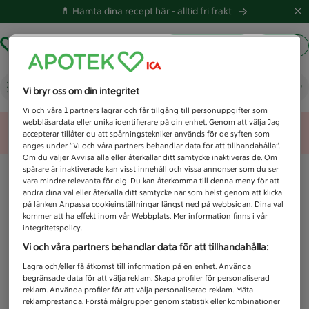
💊 Hämta dina recept här -
alltid fri frakt
Hämta ut recept
Logga in
Vad letar du efter idag?
Vi bryr oss om din integritet
Vi och våra
1
partners lagrar och får tillgång till personuppgifter som
webbläsardata eller unika identifierare på din enhet. Genom att välja Jag
Unknown error
accepterar tillåter du att spårningstekniker används för de syften som
anges under ”Vi och våra partners behandlar data för att tillhandahålla”.
Om du väljer Avvisa alla eller återkallar ditt samtycke inaktiveras de. Om
spårare är inaktiverade kan visst innehåll och vissa annonser som du ser
vara mindre relevanta för dig. Du kan återkomma till denna meny för att
ändra dina val eller återkalla ditt samtycke när som helst genom att klicka
på länken Anpassa cookieinställningar längst ned på webbsidan. Dina val
kommer att ha effekt inom vår Webbplats. Mer information finns i vår
integritetspolicy.
Vi och våra partners behandlar data för att tillhandahålla:
Lagra och/eller få åtkomst till information på en enhet. Använda
begränsade data för att välja reklam. Skapa profiler för personaliserad
reklam. Använda profiler för att välja personaliserad reklam. Mäta
reklamprestanda. Förstå målgrupper genom statistik eller kombinationer