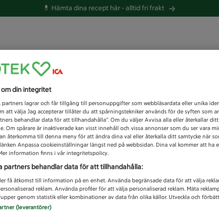
💊 Hämta dina recept här -
alltid fri frakt
 du efter idag?
s om din integritet
Unknown error
1
partners lagrar och får tillgång till personuppgifter som webbläsardata eller unika iden
 att välja Jag accepterar tillåter du att spårningstekniker används för de syften som 
tners behandlar data för att tillhandahålla”. Om du väljer Avvisa alla eller återkallar dit
de. Om spårare är inaktiverade kan visst innehåll och vissa annonser som du ser vara m
kan återkomma till denna meny för att ändra dina val eller återkalla ditt samtycke när 
å länken Anpassa cookieinställningar längst ned på webbsidan. Dina val kommer att ha e
er information finns i vår integritetspolicy.
a partners behandlar data för att tillhandahålla:
ler få åtkomst till information på en enhet. Använda begränsade data för att välja rekl
 personaliserad reklam. Använda profiler för att välja personaliserad reklam. Mäta reklam
upper genom statistik eller kombinationer av data från olika källor. Utveckla och förbättr
artner (leverantörer)