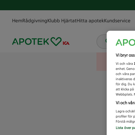
Hem
Rådgivning
Klubb Hjärtat
Hitta apotek
Kundservice
Vad letar
Vi bryr os
Vi och våra
enhet. Genom
och våra par
inaktiveras 
för dig. Du 
att klicka p
Webbplats. M
Vi och vår
Lagra och/el
profiler för
Förstå målgr
Lista över p