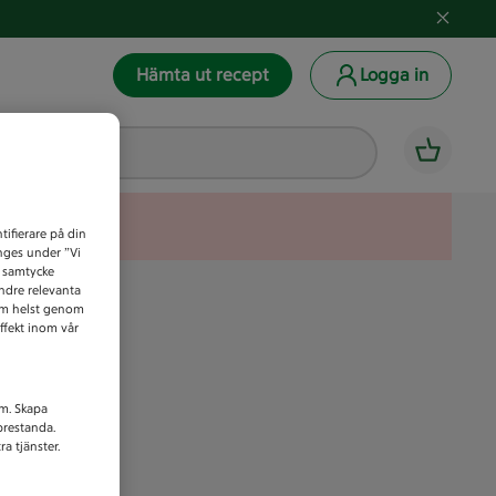
Hämta ut recept
Logga in
tifierare på din
anges under ”Vi
t samtycke
indre relevanta
som helst genom
ffekt inom vår
am. Skapa
prestanda.
a tjänster.