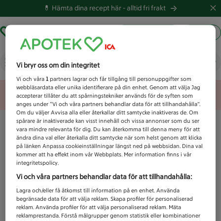
💊 Hämta dina recept här -
alltid fri frakt
Hämta ut recept
Logga in
Vad letar du efter idag?
Vi bryr oss om din integritet
Vi och våra
1
partners lagrar och får tillgång till personuppgifter som
webbläsardata eller unika identifierare på din enhet. Genom att välja Jag
Unknown error
accepterar tillåter du att spårningstekniker används för de syften som
anges under ”Vi och våra partners behandlar data för att tillhandahålla”.
Om du väljer Avvisa alla eller återkallar ditt samtycke inaktiveras de. Om
spårare är inaktiverade kan visst innehåll och vissa annonser som du ser
vara mindre relevanta för dig. Du kan återkomma till denna meny för att
ändra dina val eller återkalla ditt samtycke när som helst genom att klicka
på länken Anpassa cookieinställningar längst ned på webbsidan. Dina val
kommer att ha effekt inom vår Webbplats. Mer information finns i vår
integritetspolicy.
Vi och våra partners behandlar data för att tillhandahålla:
Lagra och/eller få åtkomst till information på en enhet. Använda
begränsade data för att välja reklam. Skapa profiler för personaliserad
reklam. Använda profiler för att välja personaliserad reklam. Mäta
reklamprestanda. Förstå målgrupper genom statistik eller kombinationer