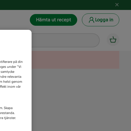
Hämta ut recept
Logga in
tifierare på din
anges under ”Vi
t samtycke
indre relevanta
som helst genom
ffekt inom vår
am. Skapa
prestanda.
a tjänster.