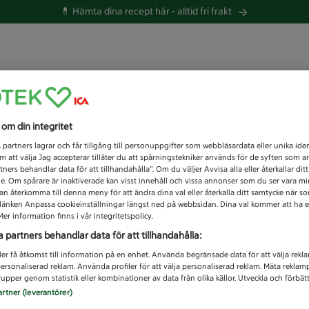
💊 Hämta dina recept här -
alltid fri frakt
 du efter idag?
s om din integritet
Unknown error
1
partners lagrar och får tillgång till personuppgifter som webbläsardata eller unika iden
 att välja Jag accepterar tillåter du att spårningstekniker används för de syften som 
tners behandlar data för att tillhandahålla”. Om du väljer Avvisa alla eller återkallar dit
de. Om spårare är inaktiverade kan visst innehåll och vissa annonser som du ser vara m
kan återkomma till denna meny för att ändra dina val eller återkalla ditt samtycke när 
å länken Anpassa cookieinställningar längst ned på webbsidan. Dina val kommer att ha e
er information finns i vår integritetspolicy.
a partners behandlar data för att tillhandahålla:
ler få åtkomst till information på en enhet. Använda begränsade data för att välja rekl
 personaliserad reklam. Använda profiler för att välja personaliserad reklam. Mäta reklam
upper genom statistik eller kombinationer av data från olika källor. Utveckla och förbättr
artner (leverantörer)