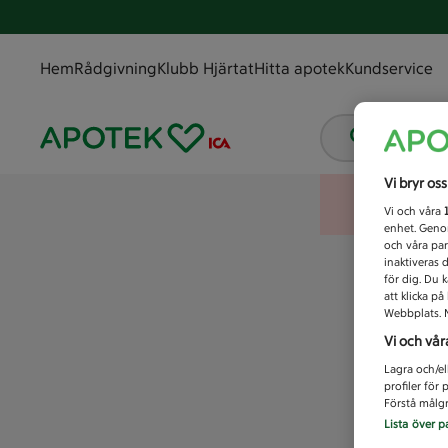
Hem
Rådgivning
Klubb Hjärtat
Hitta apotek
Kundservice
Vad letar
Vi bryr os
Vi och våra
enhet. Genom
och våra par
inaktiveras 
för dig. Du 
att klicka p
Webbplats. M
Vi och vår
Lagra och/el
profiler för
Förstå målgr
Lista över p