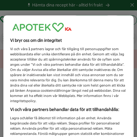
💊 Hämta dina recept här -
alltid fri frakt
Hämta ut recept
Logga in
Vad letar du efter idag?
Vi bryr oss om din integritet
Vi och våra
1
partners lagrar och får tillgång till personuppgifter som
webbläsardata eller unika identifierare på din enhet. Genom att välja Jag
Unknown error
accepterar tillåter du att spårningstekniker används för de syften som
anges under ”Vi och våra partners behandlar data för att tillhandahålla”.
Om du väljer Avvisa alla eller återkallar ditt samtycke inaktiveras de. Om
spårare är inaktiverade kan visst innehåll och vissa annonser som du ser
vara mindre relevanta för dig. Du kan återkomma till denna meny för att
ändra dina val eller återkalla ditt samtycke när som helst genom att klicka
på länken Anpassa cookieinställningar längst ned på webbsidan. Dina val
kommer att ha effekt inom vår Webbplats. Mer information finns i vår
integritetspolicy.
Vi och våra partners behandlar data för att tillhandahålla:
Lagra och/eller få åtkomst till information på en enhet. Använda
begränsade data för att välja reklam. Skapa profiler för personaliserad
reklam. Använda profiler för att välja personaliserad reklam. Mäta
reklamprestanda. Förstå målgrupper genom statistik eller kombinationer