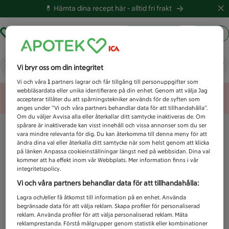
💊 Hämta dina recept här -
alltid fri frakt
Hämta ut recept
Logga in
Vad letar du efter idag?
Vi bryr oss om din integritet
Vi och våra
1
partners lagrar och får tillgång till personuppgifter som
webbläsardata eller unika identifierare på din enhet. Genom att välja Jag
Unknown error
accepterar tillåter du att spårningstekniker används för de syften som
anges under ”Vi och våra partners behandlar data för att tillhandahålla”.
Om du väljer Avvisa alla eller återkallar ditt samtycke inaktiveras de. Om
spårare är inaktiverade kan visst innehåll och vissa annonser som du ser
vara mindre relevanta för dig. Du kan återkomma till denna meny för att
ändra dina val eller återkalla ditt samtycke när som helst genom att klicka
på länken Anpassa cookieinställningar längst ned på webbsidan. Dina val
kommer att ha effekt inom vår Webbplats. Mer information finns i vår
integritetspolicy.
Vi och våra partners behandlar data för att tillhandahålla:
Lagra och/eller få åtkomst till information på en enhet. Använda
begränsade data för att välja reklam. Skapa profiler för personaliserad
reklam. Använda profiler för att välja personaliserad reklam. Mäta
reklamprestanda. Förstå målgrupper genom statistik eller kombinationer