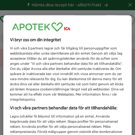
💊 Hämta dina recept här -
alltid fri frakt
Hämta ut recept
Logga in
Vad letar du efter idag?
Vi bryr oss om din integritet
Vi och våra
1
partners lagrar och får tillgång till personuppgifter som
webbläsardata eller unika identifierare på din enhet. Genom att välja Jag
Unknown error
accepterar tillåter du att spårningstekniker används för de syften som
anges under ”Vi och våra partners behandlar data för att tillhandahålla”.
Om du väljer Avvisa alla eller återkallar ditt samtycke inaktiveras de. Om
spårare är inaktiverade kan visst innehåll och vissa annonser som du ser
vara mindre relevanta för dig. Du kan återkomma till denna meny för att
ändra dina val eller återkalla ditt samtycke när som helst genom att klicka
på länken Anpassa cookieinställningar längst ned på webbsidan. Dina val
kommer att ha effekt inom vår Webbplats. Mer information finns i vår
integritetspolicy.
Vi och våra partners behandlar data för att tillhandahålla:
Lagra och/eller få åtkomst till information på en enhet. Använda
begränsade data för att välja reklam. Skapa profiler för personaliserad
reklam. Använda profiler för att välja personaliserad reklam. Mäta
reklamprestanda. Förstå målgrupper genom statistik eller kombinationer