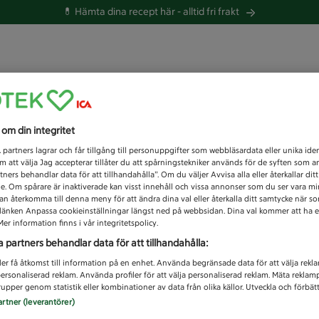
💊 Hämta dina recept här -
alltid fri frakt
 du efter idag?
s om din integritet
Unknown error
1
partners lagrar och får tillgång till personuppgifter som webbläsardata eller unika iden
 att välja Jag accepterar tillåter du att spårningstekniker används för de syften som 
tners behandlar data för att tillhandahålla”. Om du väljer Avvisa alla eller återkallar dit
de. Om spårare är inaktiverade kan visst innehåll och vissa annonser som du ser vara m
kan återkomma till denna meny för att ändra dina val eller återkalla ditt samtycke när 
å länken Anpassa cookieinställningar längst ned på webbsidan. Dina val kommer att ha e
er information finns i vår integritetspolicy.
a partners behandlar data för att tillhandahålla:
ler få åtkomst till information på en enhet. Använda begränsade data för att välja rekl
 personaliserad reklam. Använda profiler för att välja personaliserad reklam. Mäta reklam
upper genom statistik eller kombinationer av data från olika källor. Utveckla och förbättr
artner (leverantörer)