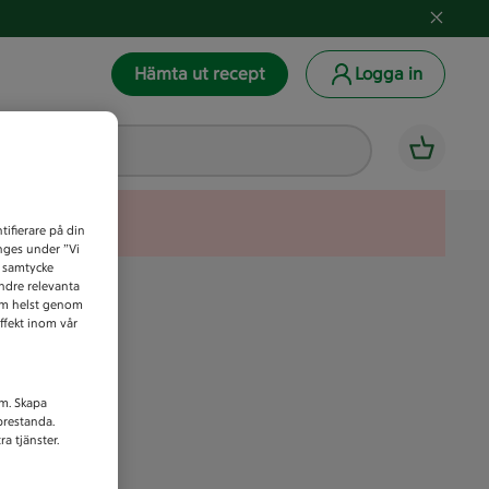
Hämta ut recept
Logga in
tifierare på din
anges under ”Vi
t samtycke
indre relevanta
som helst genom
ffekt inom vår
am. Skapa
prestanda.
a tjänster.