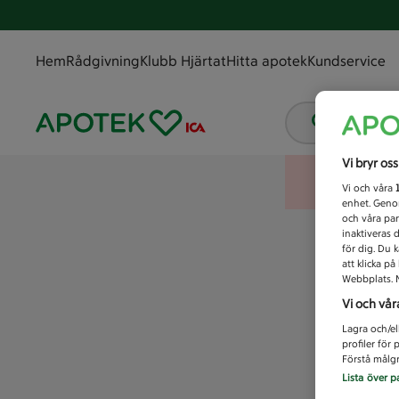
Hem
Rådgivning
Klubb Hjärtat
Hitta apotek
Kundservice
Vad letar
Vi bryr os
Vi och våra
enhet. Genom
och våra par
inaktiveras 
för dig. Du 
att klicka p
Webbplats. M
Vi och vår
Lagra och/el
profiler för
Förstå målgr
Lista över p