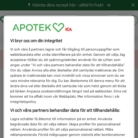
💊 Hämta dina recept här -
alltid fri frakt
Hämta ut recept
Logga in
Vad letar du efter idag?
Vi bryr oss om din integritet
Vi och våra
1
partners lagrar och får tillgång till personuppgifter som
webbläsardata eller unika identifierare på din enhet. Genom att välja Jag
Unknown error
accepterar tillåter du att spårningstekniker används för de syften som
anges under ”Vi och våra partners behandlar data för att tillhandahålla”.
Om du väljer Avvisa alla eller återkallar ditt samtycke inaktiveras de. Om
spårare är inaktiverade kan visst innehåll och vissa annonser som du ser
vara mindre relevanta för dig. Du kan återkomma till denna meny för att
ändra dina val eller återkalla ditt samtycke när som helst genom att klicka
på länken Anpassa cookieinställningar längst ned på webbsidan. Dina val
kommer att ha effekt inom vår Webbplats. Mer information finns i vår
integritetspolicy.
Vi och våra partners behandlar data för att tillhandahålla:
Lagra och/eller få åtkomst till information på en enhet. Använda
begränsade data för att välja reklam. Skapa profiler för personaliserad
reklam. Använda profiler för att välja personaliserad reklam. Mäta
reklamprestanda. Förstå målgrupper genom statistik eller kombinationer